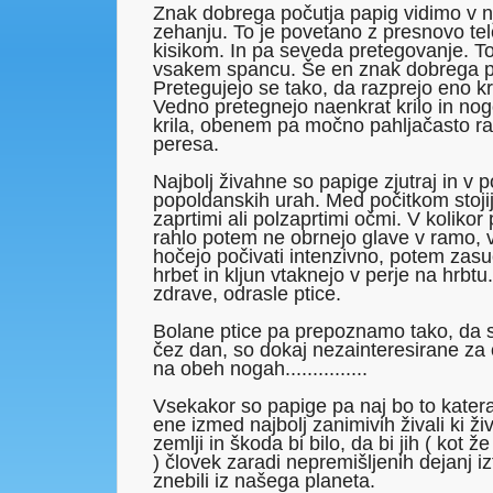
Znak dobrega počutja papig vidimo v 
zehanju. To je povetano z presnovo tel
kisikom. In pa seveda pretegovanje. T
vsakem spancu. Še en znak dobrega p
Pretegujejo se tako, da razprejo eno kr
Vedno pretegnejo naenkrat krilo in nogo
krila, obenem pa močno pahljačasto ra
peresa.
Najbolj živahne so papige zjutraj in v 
popoldanskih urah. Med počitkom stojij
zaprtimi ali polzaprtimi očmi. V koliko
rahlo potem ne obrnejo glave v ramo, v
hočejo počivati intenzivno, potem zasu
hrbet in kljun vtaknejo v perje na hrbtu
zdrave, odrasle ptice.
Bolane ptice pa prepoznamo tako, da sp
čez dan, so dokaj nezainteresirane za o
na obeh nogah...............
Vsekakor so papige pa naj bo to katera
ene izmed najbolj zanimivih živali ki živ
zemlji in škoda bi bilo, da bi jih ( kot ž
) človek zaradi nepremišljenih dejanj iztr
znebili iz našega planeta.