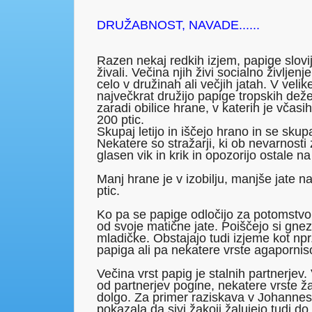
DRUŽABNOST, NAVADE......
Razen nekaj redkih izjem, papige slovi
živali. Večina njih živi socialno življen
celo v družinah ali večjih jatah. V velik
največkrat družijo papige tropskih dež
zaradi obilice hrane, v katerih je včasi
200 ptic.
Skupaj letijo in iščejo hrano in se skup
Nekatere so stražarji, ki ob nevarnosti
glasen vik in krik in opozorijo ostale n
Manj hrane je v izobilju, manjše jate 
ptic.
Ko pa se papige odločijo za potomstvo, 
od svoje matične jate. Poiščejo si gnez
mladičke. Obstajajo tudi izjeme kot np
papiga ali pa nekatere vrste agaporniso
Večina vrst papig je stalnih partnerjev.
od partnerjev pogine, nekatere vrste ža
dolgo. Za primer raziskava v Johannes
pokazala da sivi žakoji žalujejo tudi do 