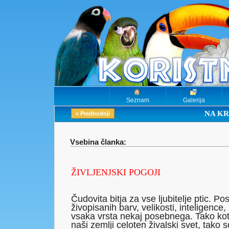
Seznam
Galerija
NA KR
« Predhodnji
Vsebina članka:
ŽIVLJENJSKI POGOJI
Čudovita bitja za vse ljubitelje ptic. Po
živopisanih barv, velikosti, inteligenc
vsaka vrsta nekaj posebnega. Tako kot 
naši zemlji celoten živalski svet, tako 