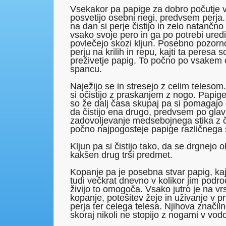
Vsekakor pa papige za dobro počutje v
posvetijo osebni negi, predvsem perja.
na dan si perje čistijo in zelo natančno
vsako svoje pero in ga po potrebi uredi
povlečejo skozi kljun. Posebno pozorno
perju na krilih in repu, kajti ta peres
preživetje papig. To počno po vsakem 
spancu.
Naježijo se in stresejo z celim telesom.
si očistijo z praskanjem z nogo. Papige 
so že dalj časa skupaj pa si pomagajo 
da čistijo ena drugo, predvsem po glavi.
zadovoljevanje medsebojnega stika z čl
počno najpogosteje papige različnega 
Kljun pa si čistijo tako, da se drgnejo o
kakšen drug trši predmet.
Kopanje pa je posebna stvar papig, kajt
tudi večkrat dnevno v kolikor jim področ
živijo to omogoča. Vsako jutro je na vrs
kopanje, potešitev žeje in uživanje v pr
perja ter celega telesa. Njihova značiln
skoraj nikoli ne stopijo z nogami v vodo