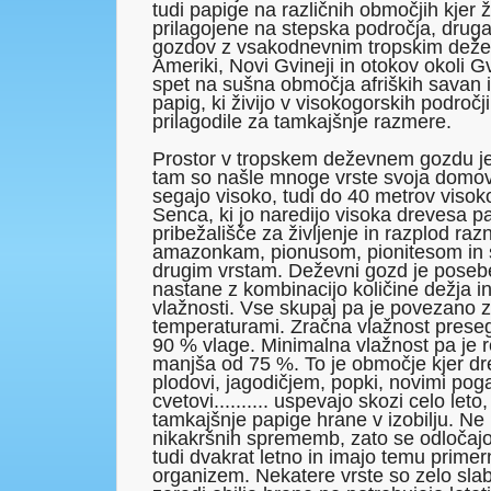
tudi papige na različnih območjih kjer ž
prilagojene na stepska področja, druga
gozdov z vsakodnevnim tropskim dežev
Ameriki, Novi Gvineji in otokov okoli Gv
spet na sušna območja afriških savan i
papig, ki živijo v visokogorskih področj
prilagodile za tamkajšnje razmere.
Prostor v tropskem deževnem gozdu je
tam so našle mnoge vrste svoja domo
segajo visoko, tudi do 40 metrov visok
Senca, ki jo naredijo visoka drevesa p
pribežališče za življenje in razplod ra
amazonkam, pionusom, pionitesom in
drugim vrstam. Deževni gozd je poseben
nastane z kombinacijo količine dežja i
vlažnosti. Vse skupaj pa je povezano z
temperaturami. Zračna vlažnost preseg
90 % vlage. Minimalna vlažnost pa je 
manjša od 75 %. To je območje kjer dr
plodovi, jagodičjem, popki, novimi pog
cvetovi.......... uspevajo skozi celo leto
tamkajšnje papige hrane v izobilju. Ne
nikakršnih sprememb, zato se odločaj
tudi dvakrat letno in imajo temu primer
organizem. Nekatere vrste so zelo slabe