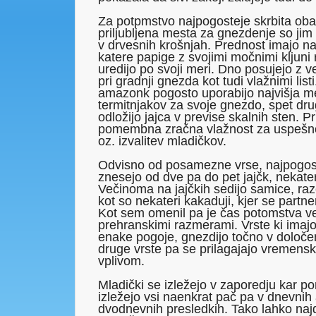
Za potpmstvo najpogosteje skrbita oba 
priljubljena mesta za gnezdenje so jim
v drvesnih krošnjah. Prednost imajo na
katere papige z svojimi močnimi kljuni r
uredijo po svoji meri. Dno posujejo z ve
pri gradnji gnezda kot tudi vlažnimi list
amazonk pogosto uporabijo najvišja m
termitnjakov za svoje gnezdo, spet dru
odložijo jajca v previse skalnih sten. Pr
pomembna zračna vlažnost za uspešno 
oz. izvalitev mladičkov.
Odvisno od posamezne vrse, najpogos
znesejo od dve pa do pet jajčk, nekater
Večinoma na jajčkih sedijo samice, raz
kot so nekateri kakaduji, kjer se partne
Kot sem omenil pa je čas potomstva 
prehranskimi razmerami. Vrste ki imajo 
enake pogoje, gnezdijo točno v določe
druge vrste pa se prilagajajo vremensk
vplivom.
Mladički se izležejo v zaporedju kar p
izležejo vsi naenkrat pač pa v dnevnih 
dvodnevnih presledkih. Tako lahko na