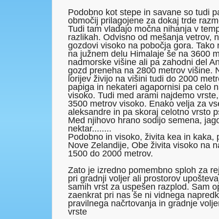
Podobno kot stepe in savane so tudi p
območij prilagojene za dokaj trde razme
Tudi tam vladajo močna nihanja v temp
razlikah. Odvisno od mešanja vetrov, 
gozdovi visoko na pobočja gora. Tako
na južnem delu Himalaje še na 3600 m
nadmorske višine ali pa zahodni del An
gozd preneha na 2800 metrov višine. N
lorijev živijo na višini tudi do 2000 met
papiga in nekateri agapornisi pa celo 
visoko. Tudi med arami najdemo vrste, k
3500 metrov visoko. Enako velja za 
aleksandre in pa skoraj celotno vrsto p
Med njihovo hrano sodijo semena, jagod
nektar........
Podobno in visoko, živita kea in kaka, 
Nove Zelandije, Obe živita visoko na n
1500 do 2000 metrov.
Zato je izredno pomembno sploh za rej
pri gradnji voljer ali prostorov upošteva
samih vrst za uspešen razplod. Sam 
zaenkrat pri nas še ni vidnega napredk
pravilnega načrtovanja in gradnje volje
vrste