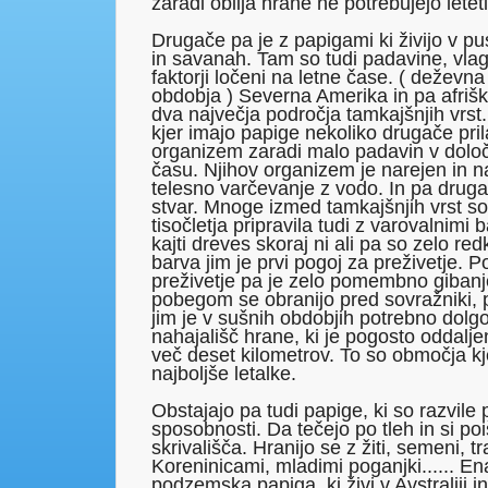
zaradi obilja hrane ne potrebujejo leteti
Drugače pa je z papigami ki živijo v pu
in savanah. Tam so tudi padavine, vlaga
faktorji ločeni na letne čase. ( deževna
obdobja ) Severna Amerika in pa afriš
dva največja področja tamkajšnjih vrst
kjer imajo papige nekoliko drugače pri
organizem zaradi malo padavin v dol
času. Njihov organizem je narejen in 
telesno varčevanje z vodo. In pa dru
stvar. Mnoge izmed tamkajšnjih vrst so
tisočletja pripravila tudi z varovalnimi 
kajti dreves skoraj ni ali pa so zelo re
barva jim je prvi pogoj za preživetje. 
preživetje pa je zelo pomembno gibanje
pobegom se obranijo pred sovražniki, 
jim je v sušnih obdobjih potrebno dolgo 
nahajališč hrane, ki je pogosto oddalje
več deset kilometrov. To so območja k
najboljše letalke.
Obstajajo pa tudi papige, ki so razvile
sposobnosti. Da tečejo po tleh in si po
skrivališča. Hranijo se z žiti, semeni, t
Koreninicami, mladimi poganjki...... En
podzemska papiga, ki živi v Avstraliji i