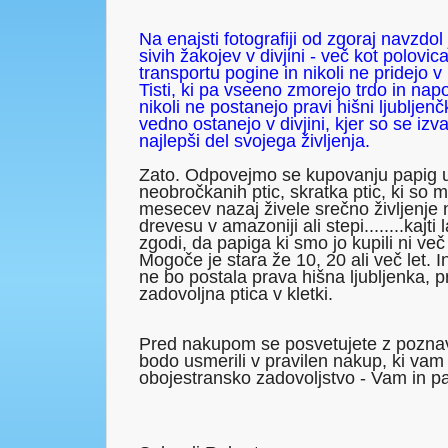
Na enajsti fotografiji od zgoraj navzdol 
sivih žakojev v divjini - več kot polovica
transportu pogine in nikoli ne pridejo
Tisti, ki pa vseeno zmorejo trdo in nap
nikoli ne postanejo pravi hišni ljubljenčk
vedno ostanejo v divjini, kjer so se izvali
najlepši del svojega življenja.
Zato. Odpovejmo se kupovanju papig uje
neobročkanih ptic, skratka ptic, ki so
mesecev nazaj živele srečno življenje 
drevesu v amazoniji ali stepi........kajt
zgodi, da papiga ki smo jo kupili ni ve
Mogoče je stara že 10, 20 ali več let. In
ne bo postala prava hišna ljubljenka,
zadovoljna ptica v kletki.
Pred nakupom se posvetujete z poznava
bodo usmerili v pravilen nakup, ki vam
obojestransko zadovoljstvo - Vam in pa