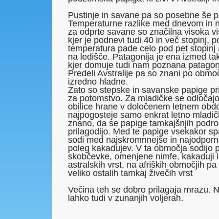
Pustinje in savane pa so posebne še po
Temperaturne razlike med dnevom in 
za odprte savane so značilna visoka vi
kjer je podnevi tudi 40 in več stopinj, 
temperatura pade celo pod pet stopinj a
na ledišče. Patagonija je ena izmed ta
kjer domuje tudi nam poznana patagon
Predeli Avstralije pa so znani po območ
izredno hladne.
Zato so stepske in savanske papige pri
za potomstvo. Za mladičke se odločajo
obilice hrane v določenem letnem obdo
najpogosteje samo enkrat letno mladičk
znano, da se papige tamkajšnjih področi
prilagodijo. Med te papige vsekakor sp
sodi med najskromnnejše in najodporn
poleg kakadujev. V ta območja sodijo 
skobčevke, omenjene nimfe, kakaduji i
astralskih vrst, na afriških območjih pa s
veliko ostalih tamkaj živečih vrst
Večina teh se dobro prilagaja mrazu.
lahko tudi v zunanjih voljerah.