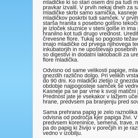
mladičke ki so stari osem dni pa tudi ml
pravkar izvalil. V prvih nekaj dneh za 
mladičke skrbi samo samička, kasneje 
mladičkov poskrbi tudi samček. V prvih
starša hranita s posebno golšno tekoč
je izloček sluznice v steni golše in im
hranilno kot tudi drugo vrednost. Ured
črevesne flore. Tukaj so pogosto težave
imajo mladičke od prvega njihovega ted
inkubatorjih in ne upoštevajo posebnih
so digestivi in dodatni laktobacili za u
flore mladička.
Odvisno od same velikosti papige, mlad
gnezdih različno dolgo. Pri velikih vrst
do 90 dni. Ko mladički zletijo iz gnezda
obdobje najpogosteje samček še vedno
Kasneje pa se par vrne k svoji matični j
Prednost jate je vsekakor v lažjem uče
hrane, predvsem pa branjenju pred so
Sama prehrana papig je zelo raznolik
odvisna od področja kjer papiga živi. 
predvsem koreninice, semena, trave, 
pa do papig ki živijo v porečjih in je ra
vedno v izobilju.