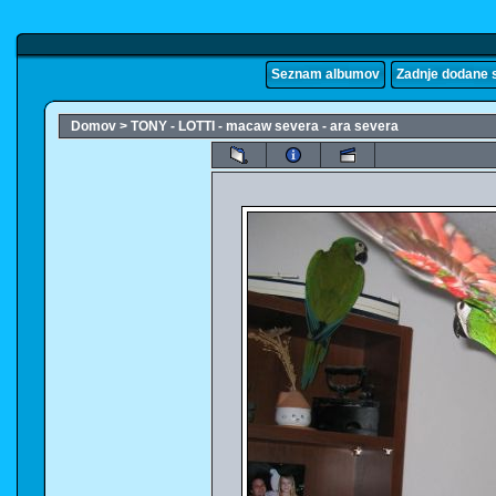
Seznam albumov
Zadnje dodane s
Domov
>
TONY - LOTTI - macaw severa - ara severa