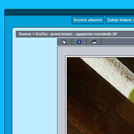
Seznam albumov
Zadnje dodane s
Domov
>
Srečko - prosti letalec - agapornis rosenkolis OF