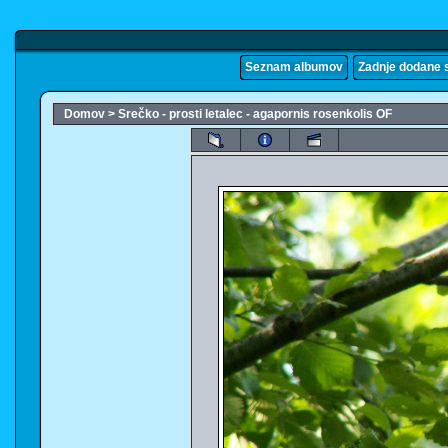
Seznam albumov
Zadnje dodane s
Domov
>
Srečko - prosti letalec - agapornis rosenkolis OF