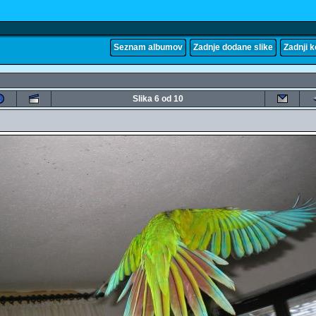
Seznam albumov
Zadnje dodane slike
Zadnji 
Slika 6 od 10