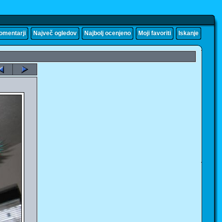
komentarji
Največ ogledov
Najbolj ocenjeno
Moji favoriti
Iskanje