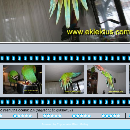
ko
(trenutna ocena: 2.4 (največ 5; št. glasov:37)
Powered by
Coppermine Photo Gallery